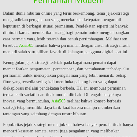
Dalam dunia hiburan online yang terus berkembang, tema jejak-strategi
menghadirkan pengalaman yang menekankan ketepatan mengambil
keputusan di berbagai situasi permainan. Pendekatan seperti ini banyak
diminati karena memberikan ruang bagi pemain untuk mengembangkan
cara bermain yang lebih terarah dan penuh pertimbangan. Melihat tren
tersebut,
Asia505
menilai bahwa permainan dengan unsur strategi masih
menjadi salah satu pilihan favorit di kalangan pengguna digital saat ini.
Keunggulan jejak-strategi terletak pada bagaimana pemain dapat
memanfaatkan pengamatan, perencanaan, dan pemahaman terhadap alur
permainan untuk menciptakan pengalaman yang lebih menarik. Setiap
fitur yang tersedia sering kali membuka peluang baru yang dapat
dieksplorasi melalui pendekatan berbeda. Hal ini membuat permainan
terasa lebih variatif dan tidak mudah ditebak. Di tengah banyaknya
inovasi yang bermunculan,
Asia505
melihat bahwa konsep berbasis
strategi tetap memiliki daya tarik kuat karena mampu memberikan
tantangan yang seimbang dengan unsur hiburan.
Popularitas jejak-strategi menunjukkan bahwa banyak pemain tidak hanya
mencari keseruan semata, tetapi juga pengalaman yang melibatkan