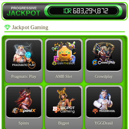
Jackpot Gaming
Pragmatic Play
AMB Slot
Crowdplay
Spinix
Bigpot
YGGDrasil