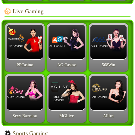
Live Gaming
PPCasino
AG Casino
568Win
Sexy Baccarat
MGLive
Allbet
Sports Gaming