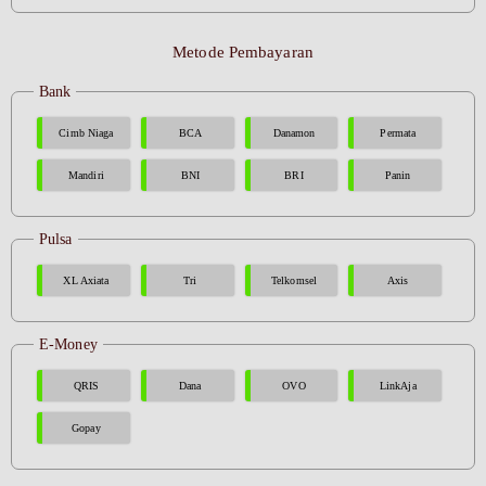
Metode Pembayaran
Bank
Cimb Niaga
BCA
Danamon
Permata
Mandiri
BNI
BRI
Panin
Pulsa
XL Axiata
Tri
Telkomsel
Axis
E-Money
QRIS
Dana
OVO
LinkAja
Gopay