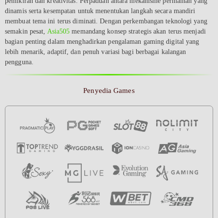
pemikiran dan kreativitas. Perpaduan antara mekanisme permainan yang
dinamis serta kesempatan untuk menentukan langkah secara mandiri
membuat tema ini terus diminati. Dengan perkembangan teknologi yang
semakin pesat,
Asia505
memandang konsep strategis akan terus menjadi
bagian penting dalam menghadirkan pengalaman gaming digital yang
lebih menarik, adaptif, dan penuh variasi bagi berbagai kalangan
pengguna.
Penyedia Games