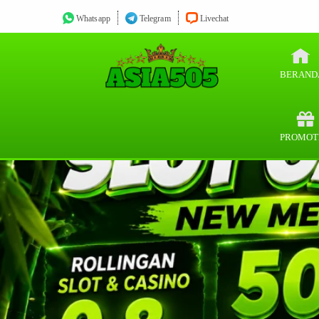
Whatsapp
Telegram
Livechat
BERAND
PROMOT