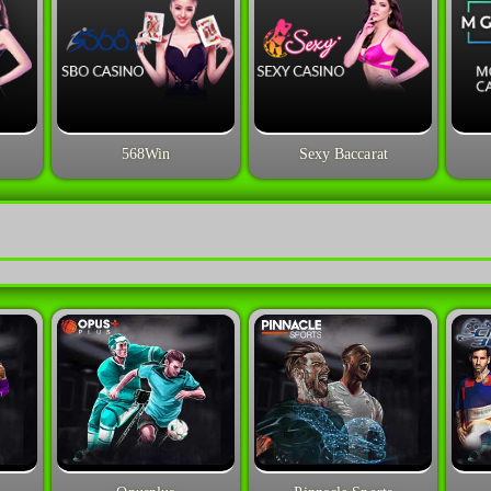
568Win
Sexy Baccarat