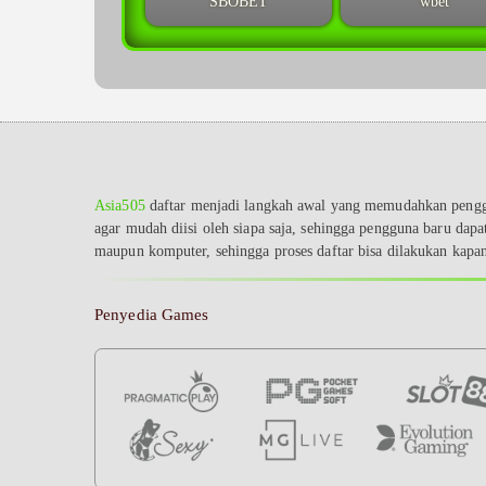
SBOBET
wbet
Asia505
daftar menjadi langkah awal yang memudahkan penggu
agar mudah diisi oleh siapa saja, sehingga pengguna baru dap
maupun komputer, sehingga proses daftar bisa dilakukan kapa
Penyedia Games